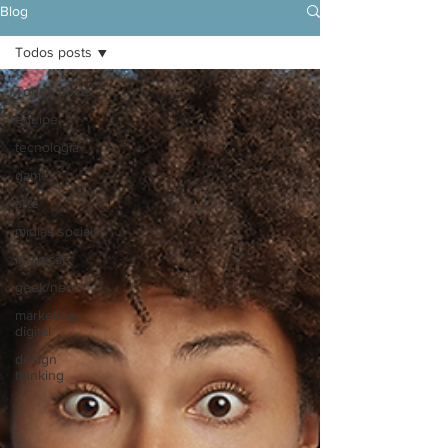
Blog
Todos posts
Todos posts
equipe
tecnologia
games
arte
mídias sociais
inovação
geek/nerd
marketing
digital
design
thinking