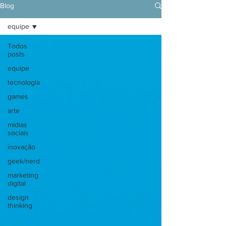
Blog
equipe
Todos
posts
equipe
tecnologia
games
arte
mídias
sociais
inovação
geek/nerd
marketing
digital
design
thinking