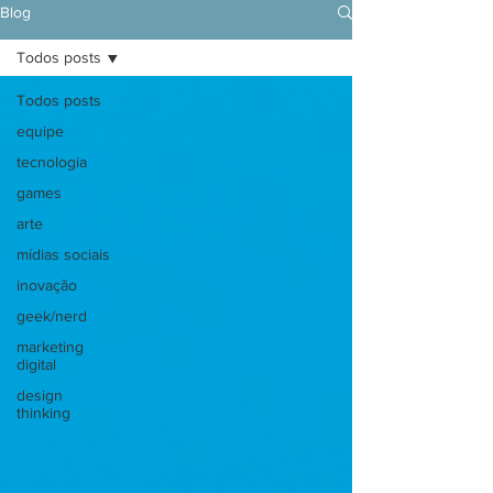
Blog
Todos posts
Todos posts
equipe
tecnologia
games
arte
mídias sociais
inovação
geek/nerd
marketing
digital
design
thinking