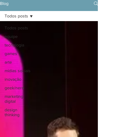
Blog
Todos posts
Todos posts
equipe
tecnologia
games
arte
mídias sociais
inovação
geek/nerd
marketing
digital
design
thinking