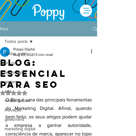
Post
Todos posts
Poppy Digital
Todos posts
Aug 23, 2021
5 min read
Blog:
equipe
essencial
tecnologia
para SEO
games
arte
Rated NaN out of 5 stars.
O Blog é uma das principais ferramentas 
mídias sociais
do Marketing Digital. Afinal, quando 
inovação
bem feito, os seus artigos podem ajudar 
geek/nerd
a empresa a ganhar autoridade, 
marketing digital
consciência de marca, aparecer no topo 